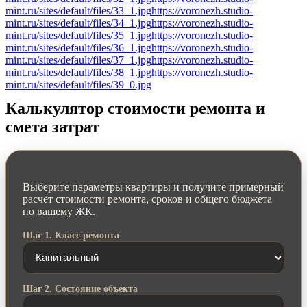
mint.ru/sites/default/files/33_1.jpg
https://voronezh.studio-
mint.ru/sites/default/files/34_1.jpg
https://voronezh.studio-
mint.ru/sites/default/files/35_1.jpg
https://voronezh.studio-
mint.ru/sites/default/files/36_1.jpg
https://voronezh.studio-
mint.ru/sites/default/files/37_1.jpg
https://voronezh.studio-
mint.ru/sites/default/files/38_1.jpg
https://voronezh.studio-
mint.ru/sites/default/files/39_0.jpg
Калькулятор стоимости ремонта и
смета затрат
Выберите параметры квартиры и получите примерный
расчёт стоимости ремонта, сроков и общего бюджета
по вашему ЖК.
Шаг 1. Класс ремонта
Шаг 2. Состояние объекта