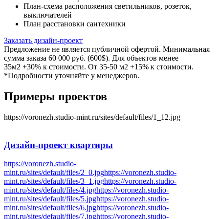
План-схема расположения светильников, розеток,
выключателей
План расстановки сантехники
Заказать дизайн-проект
Предложение не является публичной офертой. Минимальная
сумма заказа 60 000 руб. (600$). Для объектов менее
35м2 +30% к стоимости. От 35-50 м2 +15% к стоимости.
*Подробности уточняйте у менеджеров.
Примеры проектов
https://voronezh.studio-mint.ru/sites/default/files/1_12.jpg
Дизайн-проект
квартиры
https://voronezh.studio-
mint.ru/sites/default/files/2_0.jpg
https://voronezh.studio-
mint.ru/sites/default/files/3_1.jpg
https://voronezh.studio-
mint.ru/sites/default/files/4.jpg
https://voronezh.studio-
mint.ru/sites/default/files/5.jpg
https://voronezh.studio-
mint.ru/sites/default/files/6.jpg
https://voronezh.studio-
mint.ru/sites/default/files/7.jpg
https://voronezh.studio-