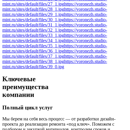
mint.ru/sites/default/files/27_1.jpg
https://voronezh.studio-
mint.ru/sites/default/files/28_1.jpg
https://voronezh.studio-
mint.ru/sites/default/files/29_1.jpg
https://voronezh.studio-
mint.ru/sites/default/files/30_1.jpg
https://voronezh.studio-
mint.ru/sites/default/files/31_1.jpg
https://voronezh.studio-
mint.ru/sites/default/files/32_1.jpg
https://voronezh.studio-
mint.ru/sites/default/files/33_1.jpg
https://voronezh.studio-
mint.ru/sites/default/files/34_1.jpg
https://voronezh.studio-
mint.ru/sites/default/files/35_1.jpg
https://voronezh.studio-
mint.ru/sites/default/files/36_1.jpg
https://voronezh.studio-
mint.ru/sites/default/files/37_1.jpg
https://voronezh.studio-
mint.ru/sites/default/files/38_1.jpg
https://voronezh.studio-
mint.ru/sites/default/files/39_0.jpg
Ключевые
преимущества
компании
Полный цикл услуг
Мы берем на себя весь процесс — от разработки дизайн-
проекта до реализации ремонта «под ключ». Поможем с
подбором и закупкой материалов, контролем сроков и