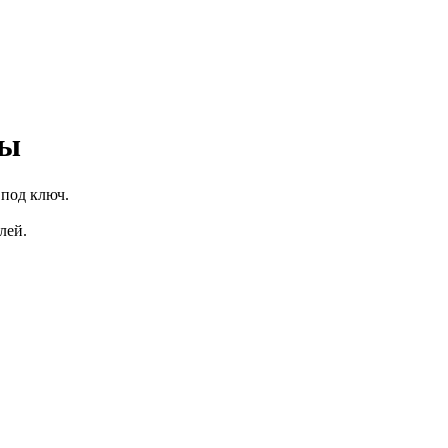
ты
 под ключ.
лей.