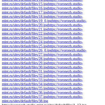
mint.ru/sites/default/files/15.jpg
https://voronezh.studio-
mint.ru/sites/default/files/16.jpg
https://voronezh.studio-
mint.ru/sites/default/files/17.jpg
https://voronezh.studio-
mint.ru/sites/default/files/18.jpg
https://voronezh.studio-
mint.ru/sites/default/files/19_0.jpg
https://voronezh.studio-
mint.ru/sites/default/files/20.jpg
https://voronezh.studio-
mint.ru/sites/default/files/21.jpg
https://voronezh.studio-
mint.ru/sites/default/files/22.jpg
https://voronezh.studio-
mint.ru/sites/default/files/23.jpg
https://voronezh.studio-
mint.ru/sites/default/files/24.jpg
https://voronezh.studio-
mint.ru/sites/default/files/25.jpg
https://voronezh.studio-
mint.ru/sites/default/files/26_0.jpg
https://voronezh.studio-
mint.ru/sites/default/files/27.jpg
https://voronezh.studio-
mint.ru/sites/default/files/28.jpg
https://voronezh.studio-
mint.ru/sites/default/files/29.jpg
https://voronezh.studio-
mint.ru/sites/default/files/30.jpg
https://voronezh.studio-
mint.ru/sites/default/files/31.jpg
https://voronezh.studio-
mint.ru/sites/default/files/32.jpg
https://voronezh.studio-
mint.ru/sites/default/files/33.jpg
https://voronezh.studio-
mint.ru/sites/default/files/34.jpg
https://voronezh.studio-
mint.ru/sites/default/files/35.jpg
https://voronezh.studio-
mint.ru/sites/default/files/36.jpg
https://voronezh.studio-
mint.ru/sites/default/files/37.jpg
https://voronezh.studio-
mint.ru/sites/default/files/38.jpg