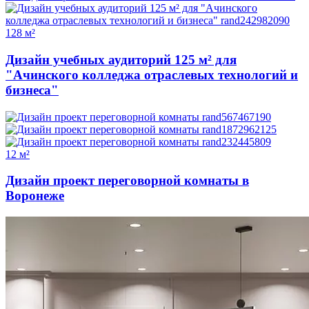
128 м²
Дизайн учебных аудиторий 125 м² для
"Ачинского колледжа отраслевых технологий и
бизнеса"
12 м²
Дизайн проект переговорной комнаты в
Воронеже