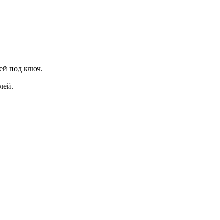
ей под ключ.
лей.